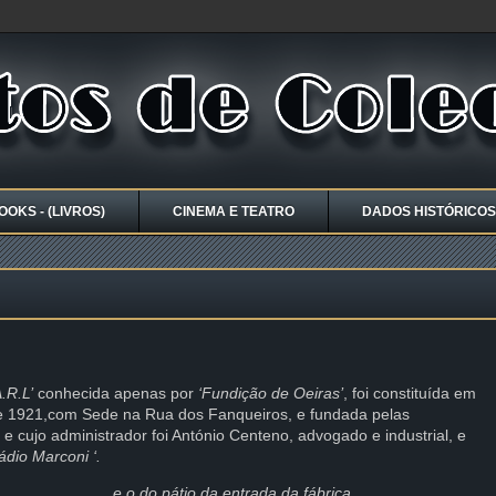
OOKS - (LIVROS)
CINEMA E TEATRO
DADOS HISTÓRICOS
.R.L’
conhecida apenas por
‘Fundição de Oeiras’
, foi constituída em
de 1921,com Sede na Rua dos Fanqueiros, e fundada pelas
e cujo administrador foi António Centeno, advogado e industrial, e
dio Marconi ‘.
… … e o do pátio da entrada da fábrica