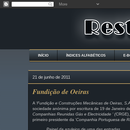
INÍCIO
ÍNDICES ALFABÉTICOS
E-B
21 de junho de 2011
Fundição de Oeiras
A ‘
Fundição e Construções Mecânicas de Oeiras, S.A
sociedade anónima por escritura de 19 de Janeiro 
Companhias Reunidas Gás e Electricidade ‘ (
CRGE), 
primeiro presidente da ‘
Companhia Portuguesa de Rá
Painel da azulejos de uma das entradas 