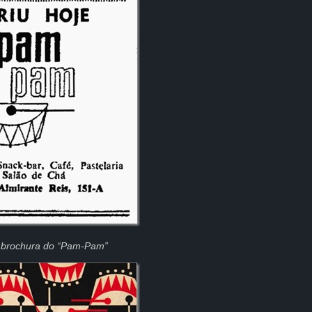
 brochura do “Pam-Pam”